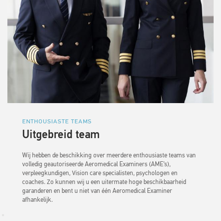
ENTHOUSIASTE TEAMS
Uitgebreid team
Wij hebben de beschikking over meerdere enthousiaste teams van
volledig geautoriseerde Aeromedical Examiners (AME’s),
verpleegkundigen, Vision care specialisten, psychologen en
coaches. Zo kunnen wij u een uitermate hoge beschikbaarheid
garanderen en bent u niet van één Aeromedical Examiner
afhankelijk.