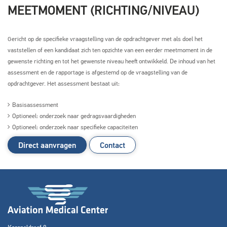
MEETMOMENT (RICHTING/NIVEAU)
Gericht op de specifieke vraagstelling van de opdrachtgever met als doel het
vaststellen of een kandidaat zich ten opzichte van een eerder meetmoment in de
gewenste richting en tot het gewenste niveau heeft ontwikkeld.
De inhoud van het
assessment en de rapportage is afgestemd op de vraagstelling van de
opdrachtgever. Het assessment bestaat uit:
Basisassessment
Zoeken naar
Optioneel: onderzoek naar gedragsvaardigheden
Optioneel: onderzoek naar specifieke capaciteiten

Direct aanvragen
Contact
Anderen zochten ook