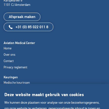
Karspeldreef 8
1101 CJ Amsterdam
Afspraak maken
+31 (0) 85 022 011 8
Aviation Medical Center
Home
Over ons
Contact
Privacy reglement
Keuringen
Medische keuringen
Psychologische keuringen
Deze website maakt gebruik van cookies
Coaching en loopbaanbegeleiding
We kunnen deze plaatsen voor analyse van onze bezoekersgegevens,
om onze website te verbeteren, gepersonaliseerde inhoud te tonen en